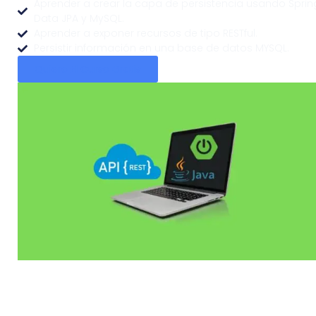
Aprender a crear la capa de persistencia usando Sprin
Data JPA y MySQL.​
Aprender a exponer recursos de tipo RESTful.
Persistir información en una base de datos MYSQL.
Quiero El Curso Gratis